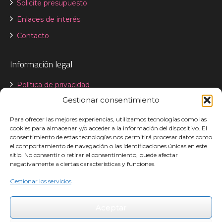
Solicite presupuesto
Enlaces de interés
Contacto
Información legal
Política de privacidad
Gestionar consentimiento
Aviso legal
Declaración de accesibilidad
Para ofrecer las mejores experiencias, utilizamos tecnologías como las
cookies para almacenar y/o acceder a la información del dispositivo. El
Política de cookies
consentimiento de estas tecnologías nos permitirá procesar datos como
el comportamiento de navegación o las identificaciones únicas en este
sitio. No consentir o retirar el consentimiento, puede afectar
negativamente a ciertas características y funciones.
Gestionar los servicios
Aceptar