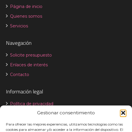
Página de inicio
Quienes somos
Servicios
Navegación
Solicite presupuesto
Enlaces de interés
Contacto
Información legal
Política de privacidad
Gestionar consentimiento
Aviso legal
Declaración de accesibilidad
Para ofrecer las mejores experiencias, utilizamos tecnologías como las
cookies para almacenar y/o acceder a la información del dispositivo. El