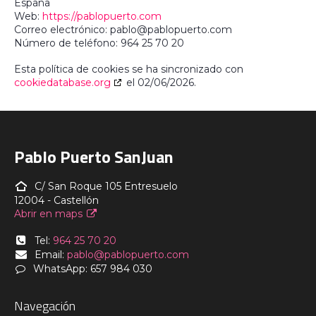
España
Web:
https://pablopuerto.com
Correo electrónico:
pablo@
pablopuerto.com
Número de teléfono: 964 25 70 20
Esta política de cookies se ha sincronizado con
cookiedatabase.org
el 02/06/2026.
Pablo Puerto SanJuan
C/ San Roque 105 Entresuelo
12004 - Castellón
Abrir en maps
Tel:
964 25 70 20
Email:
pablo@pablopuerto.com
WhatsApp: 657 984 030
Navegación